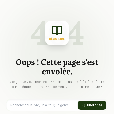
404
BËGG LIRE
Oups ! Cette page s'est
envolée.
La page que vous recherchez n'existe plus ou a été déplacée. Pas
d'inquiétude, retrouvez rapidement votre prochaine lecture !
Chercher