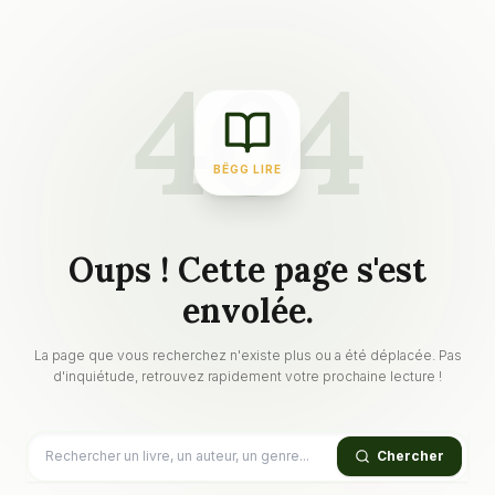
404
BËGG LIRE
Oups ! Cette page s'est
envolée.
La page que vous recherchez n'existe plus ou a été déplacée. Pas
d'inquiétude, retrouvez rapidement votre prochaine lecture !
Chercher